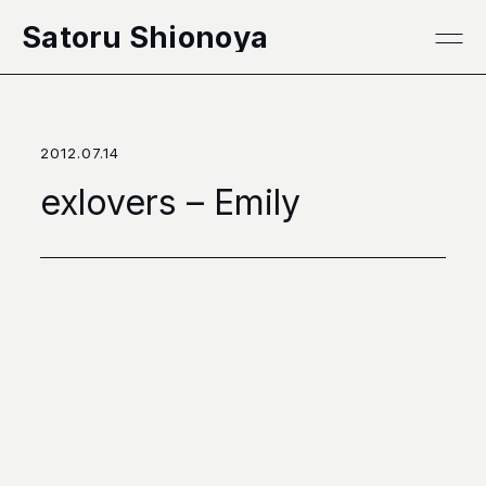
本文へ移動
Satoru Shionoya
2012.07.14
exlovers – Emily