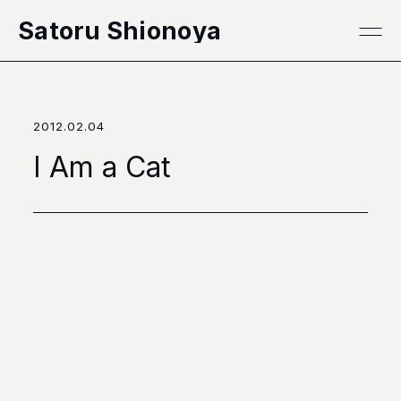
本文へ移動
Satoru Shionoya
2012.02.04
I Am a Cat