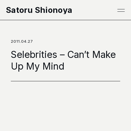
本文へ移動
Satoru Shionoya
2011.04.27
Selebrities – Can’t Make
Up My Mind