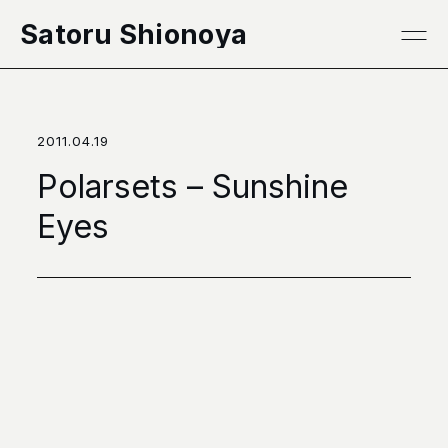
本文へ移動
Satoru Shionoya
2011.04.19
Polarsets – Sunshine
Eyes