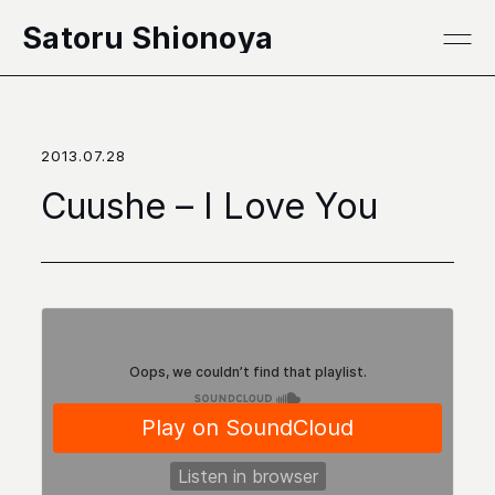
本文へ移動
Satoru Shionoya
2013.07.28
Cuushe – I Love You