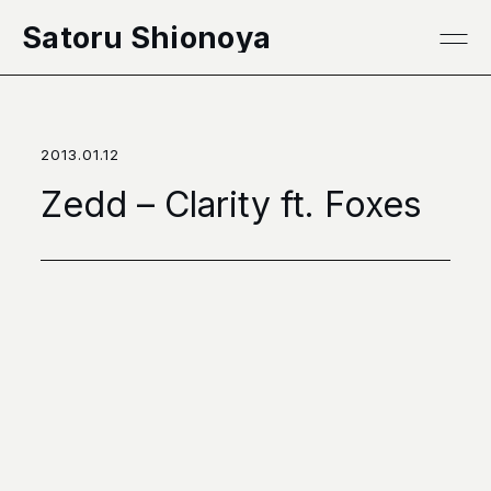
本文へ移動
Satoru Shionoya
2013.01.12
Zedd – Clarity ft. Foxes