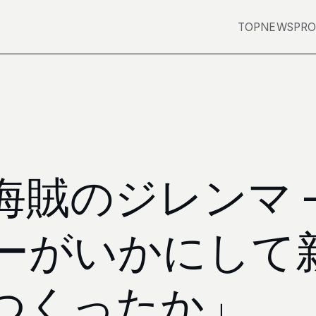
TOP
NEWS
PRO
賊のジレンマ –
ーがいかにして
つくったか」