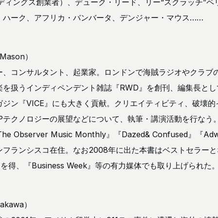
ディングス創業者）、デューク・リード、リー“スクラッチ”ペ
・ハーク、アフリカ・バンバータ、デンジャー・マウス……
Mason）
ー、コンサルタント、起業家。ロンドンで海賊ラジオやクラブの
楽を扱うインディペンデント雑誌『RWD』を創刊、編集長とし
ジン『VICE』にも大きく貢献。クリエイティビティ、破壊
テクノロジーの展望などについて、執筆・講演活動を行なう。『Th
The Observer Music Monthly』『Dazed& Confused』
フランシスコ在住。なお2008年に出た本書はベストセラーとな
を得、『Business Week』等の有力媒体でも取り上げられた
akawa）