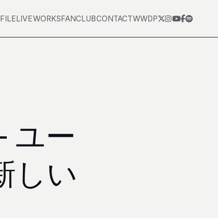
FILE
LIVE
WORKS
FANCLUB
CONTACT
WWDP
 ユー
新しい