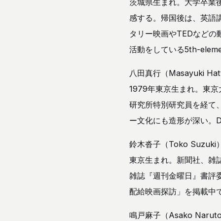
茨城県生まれ。大学卒業後
感する。帰国後は、英語
タリー映画やTEDなど
活動をしている5th-el
八田真行（Masayuki Hat
1979年東京生まれ。東
研究所特別研究員を経て、
ー文化にも造形が深い。D
鈴木沓子（Toko Suzuki
東京生まれ。新聞社、雑
雑誌『週刊金曜日』書評委
配給映画探訪」を掲載中
鳴戸麻子（Asako Narut