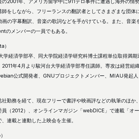
の2001年、アメリカ留学中に911テロ事件に遭遇し海外の情
講師をしながら、フリーランスの翻訳者としてさまざまな団体
の動画の字幕翻訳、音楽の歌詞などを手がけている。また、音楽
ementのメンバーの一員でもある。
ta）
京大学経済学部卒、同大学院経済学研究科博士課程単位取得満
2011年4月より駿河台大学経済学部専任講師。専攻は経営組
ebian公式開発者、GNUプロジェクトメンバー、MIAU発起
）
誌社勤務を経て、現在フリーで書評や映画評などの執筆のほか
員（2012）、オンラインマガジン「webDICE」で連載「
で、連載と連動した上映会を主催。
o）