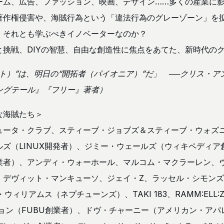
ーム、広告、ファッション、映画、デザイン……多くの産業に
著作権侵害や、海賊行為という「違法行為のグレーゾーン」を
、それとも学ぶべきイノベーターなのか？
と挑戦、DIYの智慧、自由な創造性に焦点をあてた、新時代の
ト）”は、明日の“開拓者（パイオニア）”だ」 ──クリス・
ングテール』『フリー』著者）
な海賊たち＞
ュータ・クラブ、スティーブ・ジョブズ＆スティーブ・ウォズ
ズ（LINUX開発者）、ジミー・ウェールズ（ウィキペディア
業者）、アンディ・ウォーホール、マルコム・マクラーレン、
、デヴィット・マンキューソ、ジェイ・Z、ラッセル・シモン
ウィリアムス（ネプチューンズ）、TAKI 183、RAMM:ELL
ジョン（FUBU創業者）、ドヴ・チャーニー（アメリカン・ア